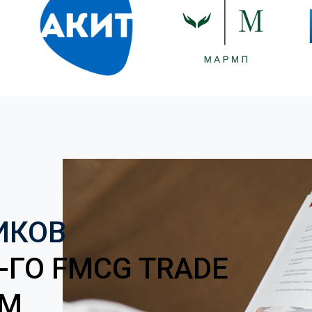
ИКОВ
-ГО FMCG TRADE
UM