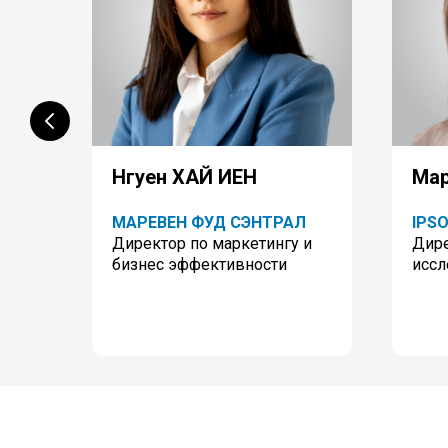
Нгуен ХАЙ ИЕН
Ма
ГОВ
МАРЕВЕН ФУД СЭНТРАЛ
IPS
l,
Директор по маркетингу и
Дире
бизнес эффективности
иссл
и