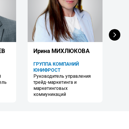
ЕВ
Ирина МИХЛЮКОВА
На
ГРУППА КОМПАНИЙ
АСГ
ЮНИФРОСТ
Дир
й
Руководитель управления
ель
трейд-маркетинга и
маркетинговых
коммуникаций