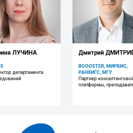
рина ЛУЧИНА
Дмитрий ДМИТРИ
OS
BOOOSTER, МИРБИС,
ктор департамента
РАНХИГС, МГУ
едований
Партнер консалтингово
платформы, преподават